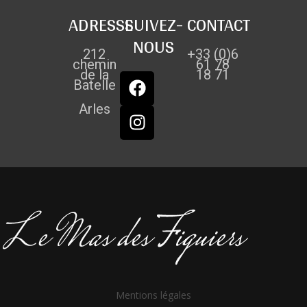
ADRESSE
SUIVEZ-
CONTACT
NOUS
212
+33 (0)6
chemin
61 78
de la
18 71
Batelle
Arles
Mentions légales