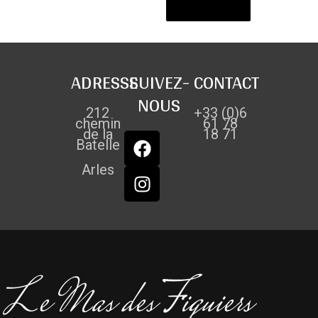
ADRESSE
SUIVEZ-
CONTACT
NOUS
212
+33 (0)6
chemin
61 78
de la
18 71
Batelle
Arles