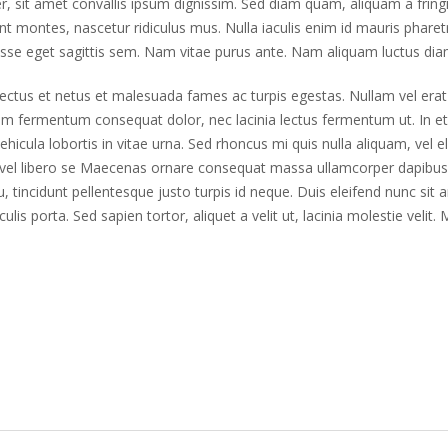
 sit amet convallis ipsum dignissim. Sed diam quam, aliquam a fringill
t montes, nascetur ridiculus mus. Nulla iaculis enim id mauris pharetr
se eget sagittis sem. Nam vitae purus ante. Nam aliquam luctus dia
ectus et netus et malesuada fames ac turpis egestas. Nullam vel erat v
quam fermentum consequat dolor, nec lacinia lectus fermentum ut. In et j
hicula lobortis in vitae urna. Sed rhoncus mi quis nulla aliquam, vel 
 vel libero se Maecenas ornare consequat massa ullamcorper dapibus.
u, tincidunt pellentesque justo turpis id neque. Duis eleifend nunc sit
culis porta. Sed sapien tortor, aliquet a velit ut, lacinia molestie ve