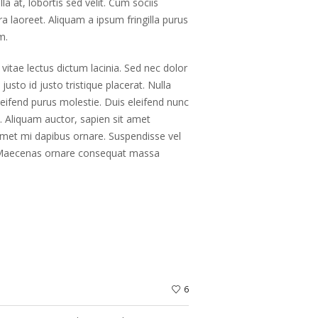
a at, lobortis sed velit. Cum sociis
a laoreet. Aliquam a ipsum fringilla purus
m.
itae lectus dictum lacinia. Sed nec dolor
usto id justo tristique placerat. Nulla
eleifend purus molestie. Duis eleifend nunc
 Aliquam auctor, sapien sit amet
 amet mi dapibus ornare. Suspendisse vel
lit. Maecenas ornare consequat massa
6