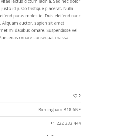
itae lectus dictum lacinia. Sed nec dolor
usto id justo tristique placerat. Nulla
eleifend purus molestie. Duis eleifend nunc
 Aliquam auctor, sapien sit amet
 amet mi dapibus ornare. Suspendisse vel
lit. Maecenas ornare consequat massa
2
Birmingham B18 6NF
+1 222 333 444