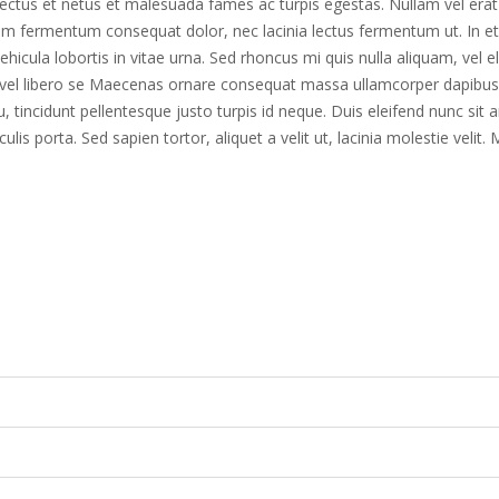
ectus et netus et malesuada fames ac turpis egestas. Nullam vel erat v
quam fermentum consequat dolor, nec lacinia lectus fermentum ut. In et j
hicula lobortis in vitae urna. Sed rhoncus mi quis nulla aliquam, vel 
 vel libero se Maecenas ornare consequat massa ullamcorper dapibus.
u, tincidunt pellentesque justo turpis id neque. Duis eleifend nunc sit
culis porta. Sed sapien tortor, aliquet a velit ut, lacinia molestie ve